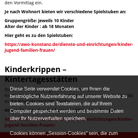
den Vormittag ein.
Je nach Wohnort bieten wir verschiedene Spielstuben an:
Gruppengröße: jeweils 10 Kinder
Alter der Kinder : ab 18 Monaten
Hier geht es zu den Spielstuben:
https://awo-konstanz.de/dienste-und-einrichtungen/kinder-
jugend-familien-frauen/
Kinderkrippen –
Kintertagesstätten
Diese Seite verwendet Cookies, um Ihnen die
Die AWO bietet in Singen eine Kinderkrippe, eine
Kindertagesstätte sowie ein Familienhaus an. In Konstanz gibt
bestmögliche Nutzererfahrung auf unserer Website zu
es die Kindertagesstätte Talabu.
bieten. Cookies sind Textdateien, die auf Ihrem
Hier geht es zu den Kindertagesstätten und -krippen:
Computer gespeichert werden und bestimmte Daten
über Ihr Nutzerverhalten speichern.
https://awo-konstanz.de/dienste-und-einrichtungen/kinder-
jugend-familien-frauen/
Cookies können „Session-Cookies“ sein, die zum