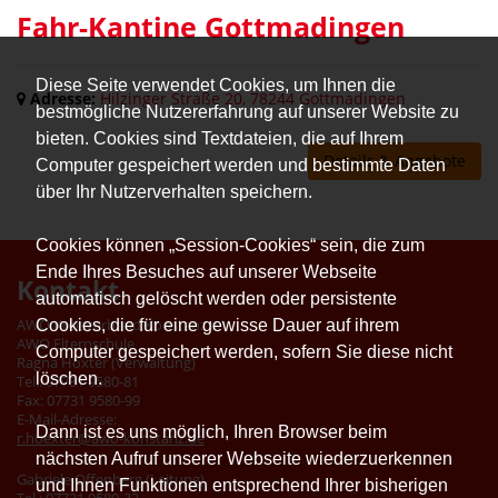
Fahr-Kantine Gottmadingen
Diese Seite verwendet Cookies, um Ihnen die
Adresse:
Hilzinger Straße 20, 78244 Gottmadingen
bestmögliche Nutzererfahrung auf unserer Website zu
bieten. Cookies sind Textdateien, die auf Ihrem
Details & Angebote
Computer gespeichert werden und bestimmte Daten
über Ihr Nutzerverhalten speichern.
Cookies können „Session-Cookies“ sein, die zum
Ende Ihres Besuches auf unserer Webseite
Kontakt
automatisch gelöscht werden oder persistente
Cookies, die für eine gewisse Dauer auf ihrem
AWO Kreisverband Konstanz e.V.
AWO Elternschule
Computer gespeichert werden, sofern Sie diese nicht
Ragna Höxter (Verwaltung)
löschen.
Tel.: 07731 9580-81
Fax: 07731 9580-99
E-Mail-Adresse:
Dann ist es uns möglich, Ihren Browser beim
r.hoexter@awo-konstanz.de
nächsten Aufruf unserer Webseite wiederzuerkennen
Gabriele Offenberg (Leitung)
und Ihnen Funktionen entsprechend Ihrer bisherigen