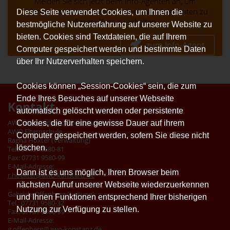
Melden Sie sich jetzt beim Info-Agenten an, um
Informationen zu neuen Terminen und Angeboten zu
Diese Seite verwendet Cookies, um Ihnen die
diesem Kurs zu erhalten.
bestmögliche Nutzererfahrung auf unserer Website zu
bieten. Cookies sind Textdateien, die auf Ihrem
zum Info-Agent
Computer gespeichert werden und bestimmte Daten
über Ihr Nutzerverhalten speichern.
Cookies können „Session-Cookies“ sein, die zum
Ende Ihres Besuches auf unserer Webseite
Kontakt
automatisch gelöscht werden oder persistente
Cookies, die für eine gewisse Dauer auf ihrem
AWO Kreisverband Konstanz e.V.
AWO Elternschule
Computer gespeichert werden, sofern Sie diese nicht
Ragna Höxter (Verwaltung)
löschen.
Tel.: 07731 9580-81
Fax: 07731 9580-99
E-Mail-Adresse:
Dann ist es uns möglich, Ihren Browser beim
r.hoexter@awo-konstanz.de
nächsten Aufruf unserer Webseite wiederzuerkennen
Gabriele Offenberg (Leitung)
und Ihnen Funktionen entsprechend Ihrer bisherigen
Tel.: 07731 9580-32
Nutzung zur Verfügung zu stellen.
Fax: 07731 9580-99
E-Mail-Adresse:
g.offenberg@awo-konstanz.de