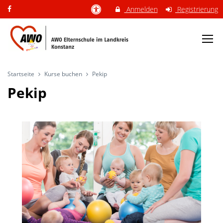
Anmelden
Registrierung
Startseite
Kurse buchen
Pekip
Pekip