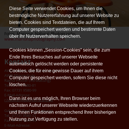
Diese Seite verwendet Cookies, um Ihnen die
bestmögliche Nutzererfahrung auf unserer Website zu
bieten. Cookies sind Textdateien, die auf Ihrem
Computer gespeichert werden und bestimmte Daten
Fotos: Mariona, Natural Photography,
über Ihr Nutzerverhalten speichern.
www.marionaphotography.com
Cookies können „Session-Cookies“ sein, die zum
Ende Ihres Besuches auf unserer Webseite
Kontakt
automatisch gelöscht werden oder persistente
Cookies, die für eine gewisse Dauer auf ihrem
AWO Kreisverband Konstanz e.V.
AWO Elternschule
Computer gespeichert werden, sofern Sie diese nicht
Ragna Höxter (Verwaltung)
löschen.
Tel.: 07731 9580-81
Fax: 07731 9580-99
E-Mail-Adresse:
Dann ist es uns möglich, Ihren Browser beim
r.hoexter@awo-konstanz.de
nächsten Aufruf unserer Webseite wiederzuerkennen
Gabriele Offenberg (Leitung)
und Ihnen Funktionen entsprechend Ihrer bisherigen
Tel.: 07731 9580-32
Nutzung zur Verfügung zu stellen.
Fax: 07731 9580-99
E-Mail-Adresse: