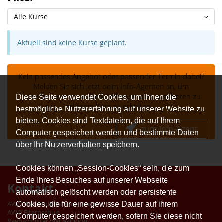
Alle Kurse
Aktuell sind keine Kurse geplant.
Kein passendes Angebot oder passender Termin dabei?
Melden Sie sich jetzt beim Info-Agenten an, um
Informationen zu neuen Terminen und Angeboten zu
Diese Seite verwendet Cookies, um Ihnen die
diesem Kurs zu erhalten.
bestmögliche Nutzererfahrung auf unserer Website zu
bieten. Cookies sind Textdateien, die auf Ihrem
zum Info-Agent
Computer gespeichert werden und bestimmte Daten
über Ihr Nutzerverhalten speichern.
Cookies können „Session-Cookies“ sein, die zum
Ende Ihres Besuches auf unserer Webseite
Kontakt
automatisch gelöscht werden oder persistente
Cookies, die für eine gewisse Dauer auf ihrem
AWO Kreisverband Konstanz e.V.
AWO Elternschule
Computer gespeichert werden, sofern Sie diese nicht
Ragna Höxter (Verwaltung)