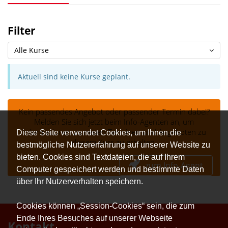
Filter
Alle Kurse
Aktuell sind keine Kurse geplant.
Kein passendes Angebot oder passender Termin dabei?
Melden Sie sich jetzt beim Info-Agenten an, um
Informationen zu neuen Terminen und Angeboten zu
Diese Seite verwendet Cookies, um Ihnen die
diesem Kurs zu erhalten.
bestmögliche Nutzererfahrung auf unserer Website zu
bieten. Cookies sind Textdateien, die auf Ihrem
zum Info-Agent
Computer gespeichert werden und bestimmte Daten
über Ihr Nutzerverhalten speichern.
Cookies können „Session-Cookies“ sein, die zum
Ende Ihres Besuches auf unserer Webseite
Kontakt