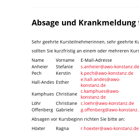
Absage und Krankmeldung 
Sehr geehrte Kursteilnehmerinnen, sehr geehrte K
sollten Sie kurzfristig an einem oder mehreren Kur
Name
Vorname
E-Mail-Adresse
Anheier
Stefanie
s.anheier@awo-konstanz.d
Pech
Kerstin
k.pech@awo-konstanz.de
e.hall-andes@awo-
Hall-Andes
Esther
konstanz.de
c.kamphues@awo-
Kamphues
Christiane
konstanz.de
Löhr
Christiane
c.loehr@awo-konstanz.de
Offenberg
Gabriele
g.offenberg@awo-konstanz
Absagen vor Kursbeginn richten Sie bitte an:
Höxter
Ragna
r.hoexter@awo-konstanz.de